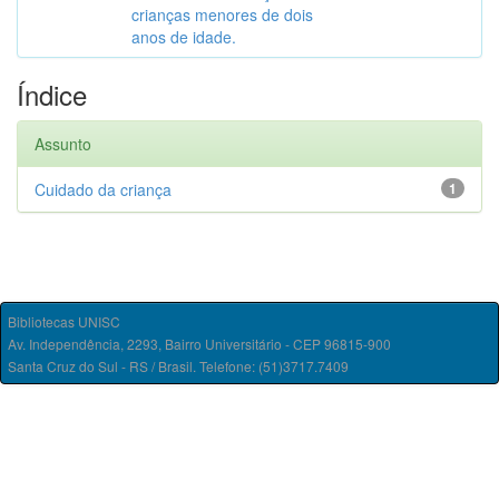
crianças menores de dois
anos de idade.
Índice
Assunto
Cuidado da criança
1
Bibliotecas UNISC
Av. Independência, 2293, Bairro Universitário - CEP 96815-900
Santa Cruz do Sul - RS / Brasil. Telefone: (51)3717.7409