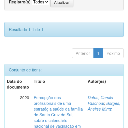
Registro(s)
Resultado 1-1 de 1.
Anterior
1
Póximo
Conjunto de itens:
Data do
Título
Autor(es)
documento
2020
Percepção dos
Dotes, Camila
profissionais de uma
Paschoal
;
Borges,
estratégia saúde da família
Anelise Miritz
de Santa Cruz do Sul,
sobre o calendário
nacional de vacinação em