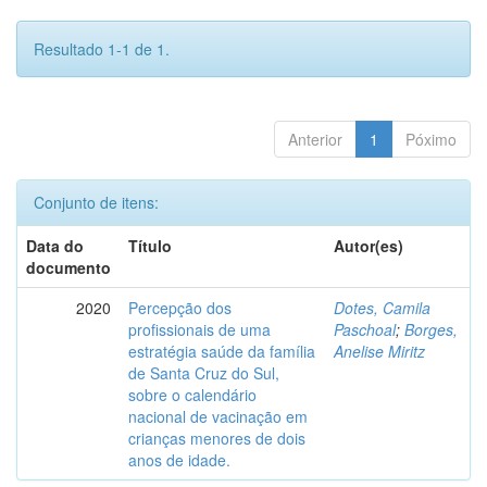
Resultado 1-1 de 1.
Anterior
1
Póximo
Conjunto de itens:
Data do
Título
Autor(es)
documento
2020
Percepção dos
Dotes, Camila
profissionais de uma
Paschoal
;
Borges,
estratégia saúde da família
Anelise Miritz
de Santa Cruz do Sul,
sobre o calendário
nacional de vacinação em
crianças menores de dois
anos de idade.