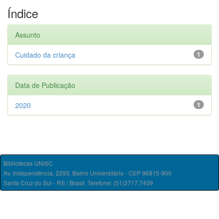
Índice
Assunto
Cuidado da criança
1
Data de Publicação
2020
1
Bibliotecas UNISC
Av. Independência, 2293, Bairro Universitário - CEP 96815-900
Santa Cruz do Sul - RS / Brasil. Telefone: (51)3717.7409