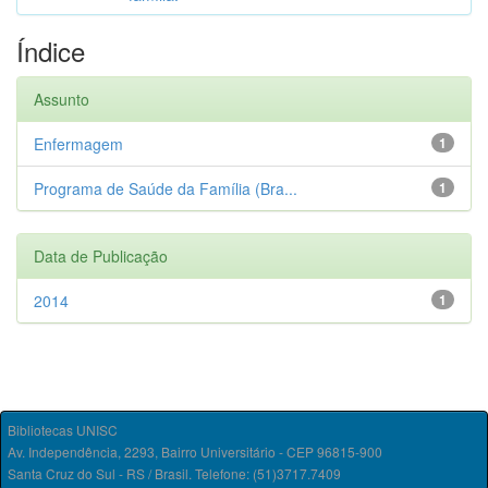
Índice
Assunto
Enfermagem
1
Programa de Saúde da Família (Bra...
1
Data de Publicação
2014
1
Bibliotecas UNISC
Av. Independência, 2293, Bairro Universitário - CEP 96815-900
Santa Cruz do Sul - RS / Brasil. Telefone: (51)3717.7409