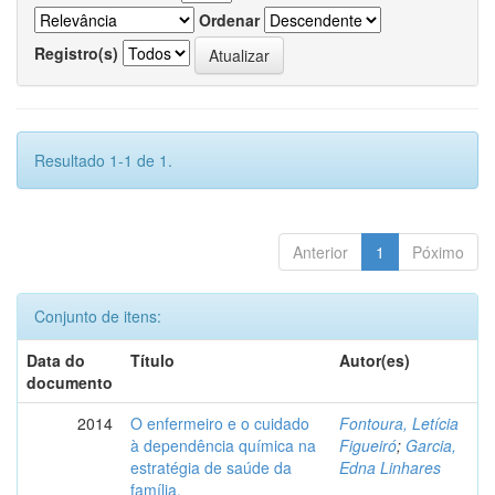
Ordenar
Registro(s)
Resultado 1-1 de 1.
Anterior
1
Póximo
Conjunto de itens:
Data do
Título
Autor(es)
documento
2014
O enfermeiro e o cuidado
Fontoura, Letícia
à dependência química na
Figueiró
;
Garcia,
estratégia de saúde da
Edna Linhares
família.