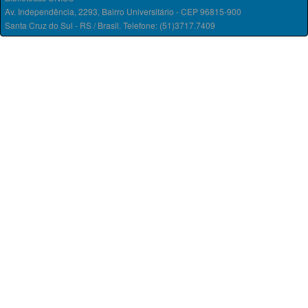
Av. Independência, 2293, Bairro Universitário - CEP 96815-900
Santa Cruz do Sul - RS / Brasil. Telefone: (51)3717.7409