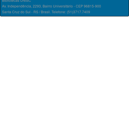
Bibliotecas UNISC
Av. Independência, 2293, Bairro Universitário - CEP 96815-900
Santa Cruz do Sul - RS / Brasil. Telefone: (51)3717.7409