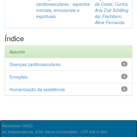
cardiovasculares : aspectos
da Costa
;
Cunha,
mentais, emocionais e
Ana Zoé Schilling
espirituais.
da
;
Fischborn,
Aline Fernanda
Índice
Assunto
Doenças cardiovasculares
1
Emoções
1
Humanização da assistência
1
Bibliotecas UNISC
Av. Independência, 2293, Bairro Universitário - CEP 96815-900