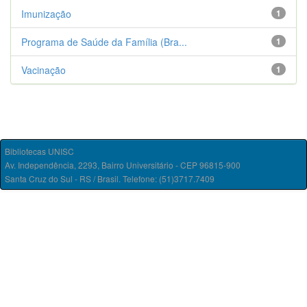
Imunização
1
Programa de Saúde da Família (Bra...
1
Vacinação
1
Bibliotecas UNISC
Av. Independência, 2293, Bairro Universitário - CEP 96815-900
Santa Cruz do Sul - RS / Brasil. Telefone: (51)3717.7409