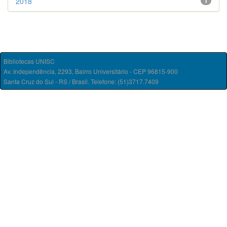
2018
1
Bibliotecas UNISC
Av. Independência, 2293, Bairro Universitário - CEP 96815-900
Santa Cruz do Sul - RS / Brasil. Telefone: (51)3717.7409