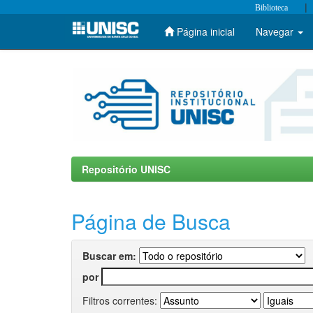
|
Biblioteca
Página inicial
Navegar
Skip
navigation
Repositório UNISC
Página de Busca
Buscar em:
por
Filtros correntes: