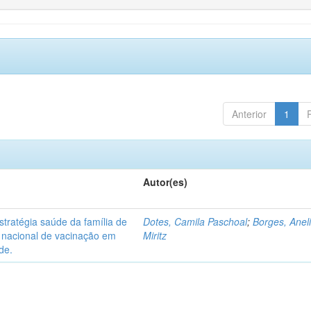
Anterior
1
Autor(es)
tratégia saúde da família de
Dotes, Camila Paschoal
;
Borges, Anel
o nacional de vacinação em
Miritz
de.