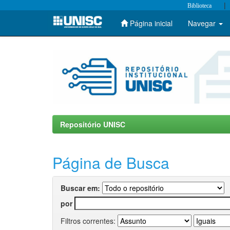
|
Biblioteca
Página inicial
Navegar
Skip
navigation
Repositório UNISC
Página de Busca
Buscar em:
por
Filtros correntes: