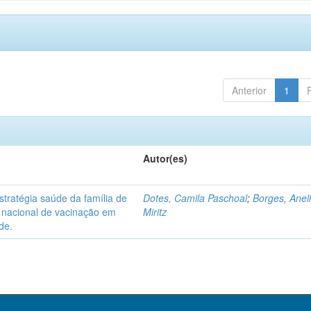
Anterior
1
Autor(es)
tratégia saúde da família de
Dotes, Camila Paschoal
;
Borges, Anel
o nacional de vacinação em
Miritz
de.