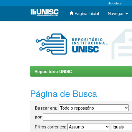
|
Biblioteca
Página inicial
Navegar
Skip
navigation
Repositório UNISC
Página de Busca
Buscar em:
por
Filtros correntes: