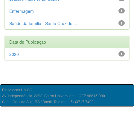
Enfermagem
1
Saúde da família - Santa Cruz do ...
1
Data de Publicação
2020
1
Bibliotecas UNISC
Av. Independência, 2293, Bairro Universitário - CEP 96815-900
Santa Cruz do Sul - RS / Brasil. Telefone: (51)3717.7409