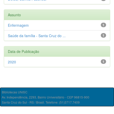
Assunto
Enfermagem
1
Saúde da família - Santa Cruz do ...
1
Data de Publicação
2020
1
Bibliotecas UNISC
Av. Independência, 2293, Bairro Universitário - CEP 96815-900
Santa Cruz do Sul - RS / Brasil. Telefone: (51)3717.7409