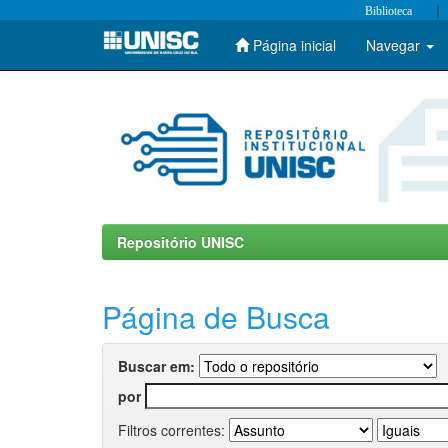
|
Biblioteca
Página inicial
Navegar
Skip
navigation
Repositório UNISC
Página de Busca
Buscar em:
por
Filtros correntes: