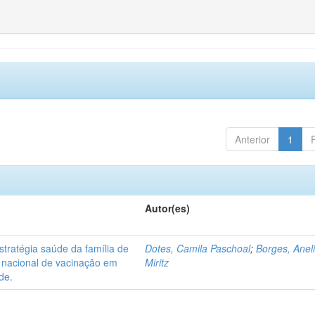
Anterior
1
Autor(es)
tratégia saúde da família de
Dotes, Camila Paschoal
;
Borges, Anel
o nacional de vacinação em
Miritz
de.