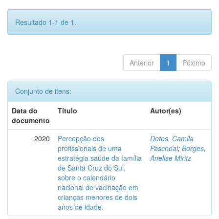
Resultado 1-1 de 1.
Anterior
1
Póximo
Conjunto de itens:
Data do
Título
Autor(es)
documento
2020
Percepção dos
Dotes, Camila
profissionais de uma
Paschoal
;
Borges,
estratégia saúde da família
Anelise Miritz
de Santa Cruz do Sul,
sobre o calendário
nacional de vacinação em
crianças menores de dois
anos de idade.