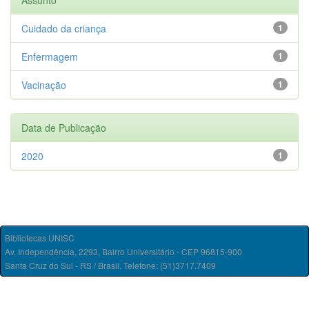
Assunto
Cuidado da criança
1
Enfermagem
1
Vacinação
1
Data de Publicação
2020
1
Bibliotecas UNISC
Av. Independência, 2293, Bairro Universitário - CEP 96815-900
Santa Cruz do Sul - RS / Brasil. Telefone: (51)3717.7409