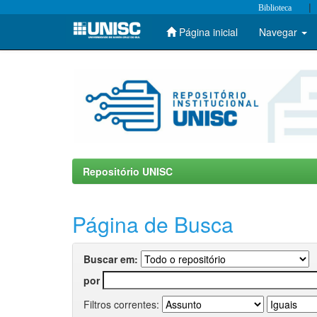
|
Biblioteca
Página inicial
Navegar
Skip
navigation
Repositório UNISC
Página de Busca
Buscar em:
por
Filtros correntes: