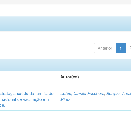
Anterior
1
Autor(es)
tratégia saúde da família de
Dotes, Camila Paschoal
;
Borges, Anel
o nacional de vacinação em
Miritz
de.