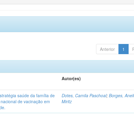
Anterior
1
Autor(es)
tratégia saúde da família de
Dotes, Camila Paschoal
;
Borges, Anel
o nacional de vacinação em
Miritz
de.