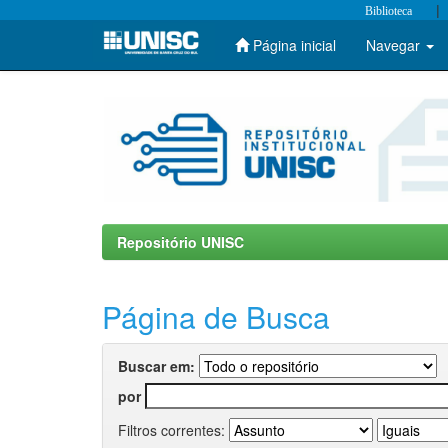
|
Biblioteca
Página inicial
Navegar
Skip
navigation
Repositório UNISC
Página de Busca
Buscar em:
por
Filtros correntes: