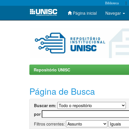
|
Biblioteca
Página inicial
Navegar
Skip
navigation
Repositório UNISC
Página de Busca
Buscar em:
por
Filtros correntes: