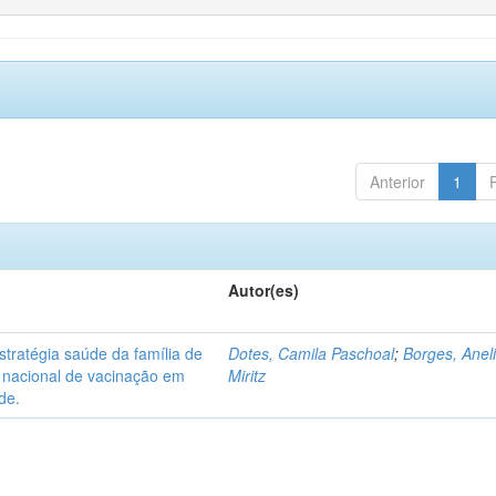
Anterior
1
Autor(es)
tratégia saúde da família de
Dotes, Camila Paschoal
;
Borges, Anel
o nacional de vacinação em
Miritz
de.