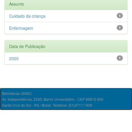
Assunto
Cuidado da criança
1
Enfermagem
1
Data de Publicação
2020
1
Bibliotecas UNISC
Av. Independência, 2293, Bairro Universitário - CEP 96815-900
Santa Cruz do Sul - RS / Brasil. Telefone: (51)3717.7409