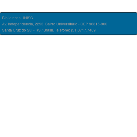
Bibliotecas UNISC
Av. Independência, 2293, Bairro Universitário - CEP 96815-900
Santa Cruz do Sul - RS / Brasil. Telefone: (51)3717.7409