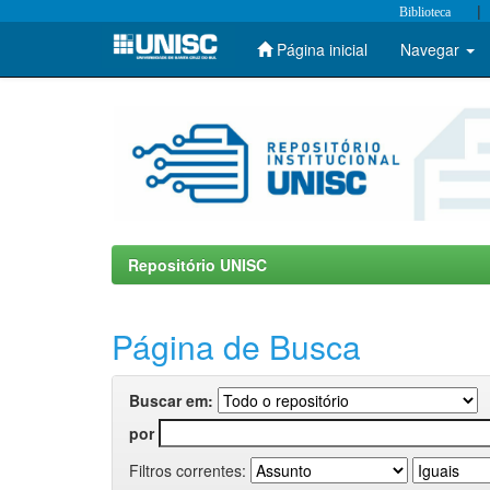
|
Biblioteca
Página inicial
Navegar
Skip
navigation
Repositório UNISC
Página de Busca
Buscar em:
por
Filtros correntes: