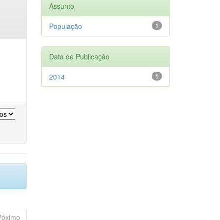
Assunto
População
1
Data de Publicação
2014
1
Póximo