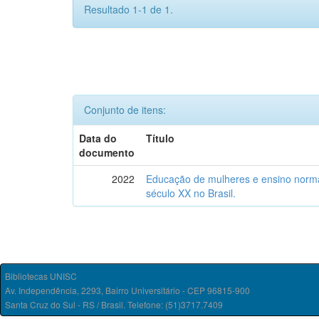
Resultado 1-1 de 1.
Conjunto de itens:
Data do
Título
documento
2022
Educação de mulheres e ensino norma
século XX no Brasil.
Bibliotecas UNISC
Av. Independência, 2293, Bairro Universitário - CEP 96815-900
Santa Cruz do Sul - RS / Brasil. Telefone: (51)3717.7409