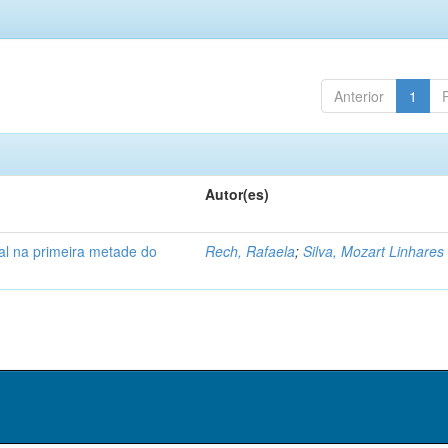
Anterior
1
Autor(es)
l na primeira metade do
Rech, Rafaela
;
Silva, Mozart Linhares