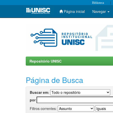
|
Biblioteca
Página inicial
Navegar
Skip
navigation
Repositório UNISC
Página de Busca
Buscar em:
por
Filtros correntes: