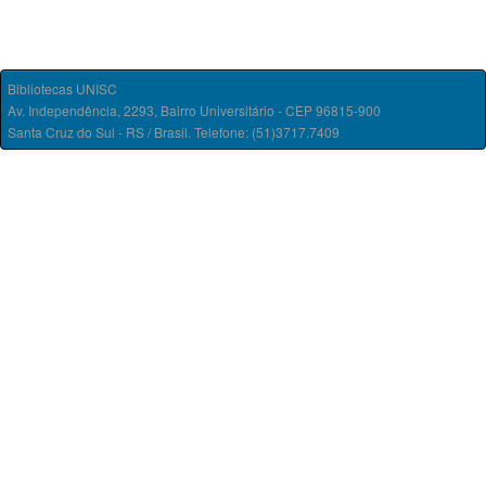
Bibliotecas UNISC
Av. Independência, 2293, Bairro Universitário - CEP 96815-900
Santa Cruz do Sul - RS / Brasil. Telefone: (51)3717.7409