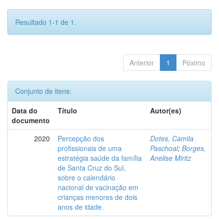
Resultado 1-1 de 1.
Anterior
1
Póximo
Conjunto de itens:
Data do
Título
Autor(es)
documento
2020
Percepção dos
Dotes, Camila
profissionais de uma
Paschoal
;
Borges,
estratégia saúde da família
Anelise Miritz
de Santa Cruz do Sul,
sobre o calendário
nacional de vacinação em
crianças menores de dois
anos de idade.