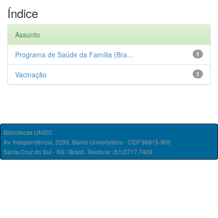
Índice
Assunto
Programa de Saúde da Família (Bra...
1
Vacinação
1
Bibliotecas UNISC
Av. Independência, 2293, Bairro Universitário - CEP 96815-900
Santa Cruz do Sul - RS / Brasil. Telefone: (51)3717.7409