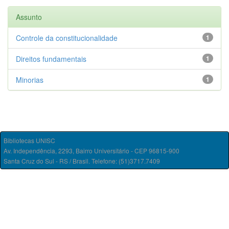
Assunto
Controle da constitucionalidade
1
Direitos fundamentais
1
Minorias
1
Bibliotecas UNISC
Av. Independência, 2293, Bairro Universitário - CEP 96815-900
Santa Cruz do Sul - RS / Brasil. Telefone: (51)3717.7409