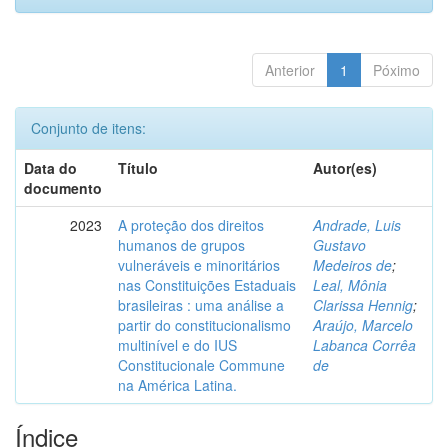
Anterior
1
Póximo
Conjunto de itens:
Data do
Título
Autor(es)
documento
2023
A proteção dos direitos
Andrade, Luis
humanos de grupos
Gustavo
vulneráveis e minoritários
Medeiros de
;
nas Constituições Estaduais
Leal, Mônia
brasileiras : uma análise a
Clarissa Hennig
;
partir do constitucionalismo
Araújo, Marcelo
multinível e do IUS
Labanca Corrêa
Constitucionale Commune
de
na América Latina.
Índice