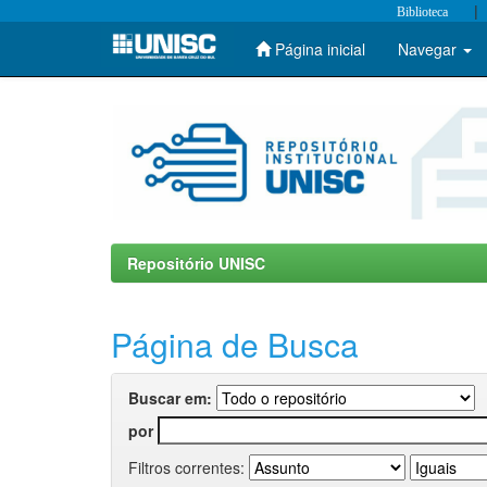
|
Biblioteca
Página inicial
Navegar
Skip
navigation
Repositório UNISC
Página de Busca
Buscar em:
por
Filtros correntes: