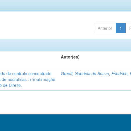
Anterior
1
Autor(es)
ede de controle concentrado
Graeff, Gabriela de Souza
;
Friedrich,
s democráticas : (re)afirmação
 de Direito.