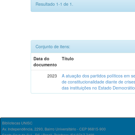
Resultado 1-1 de 1.
Conjunto de itens:
Data do
Título
documento
2023
A atuação dos partidos políticos em s
de constitucionalidade diante de crise
das instituições no Estado Democrático
Bibliotecas UNISC
Av. Independência, 2293, Bairro Universitário - CEP 96815-900
Santa Cruz do Sul - RS / Brasil. Telefone: (51)3717.7409