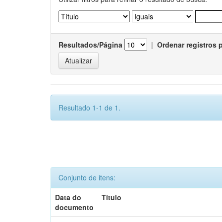
Resultados/Página
|
Ordenar registros 
Resultado 1-1 de 1.
Conjunto de itens:
Data do
Título
documento