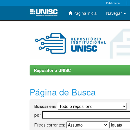
|
Biblioteca
Página inicial
Navegar
Skip
navigation
Repositório UNISC
Página de Busca
Buscar em:
por
Filtros correntes: