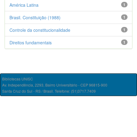
América Latina
1
Brasil. Constituição (1988)
1
Controle da constitucionalidade
1
Direitos fundamentais
1
Bibliotecas UNISC
Av. Independência, 2293, Bairro Universitário - CEP 96815-900
Santa Cruz do Sul - RS / Brasil. Telefone: (51)3717.7409