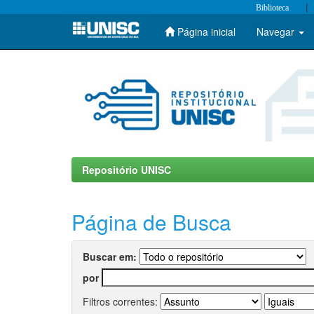
|
Biblioteca
Página inicial
Navegar
Skip
navigation
Repositório UNISC
Página de Busca
Buscar em:
por
Filtros correntes: