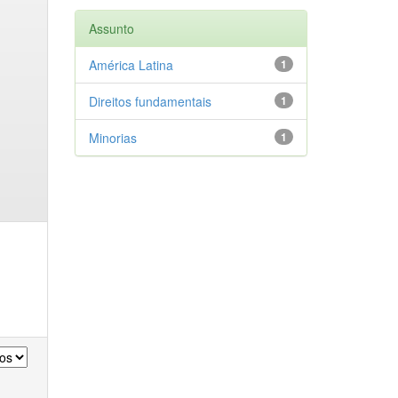
Assunto
América Latina
1
Direitos fundamentais
1
Minorias
1