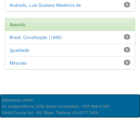
Andrade, Luis Gustavo Medeiros de
1
Assunto
Brasil. Constituição (1988)
1
Igualdade
1
Minorias
1
Bibliotecas UNISC
Av. Independência, 2293, Bairro Universitário - CEP 96815-900
Santa Cruz do Sul - RS / Brasil. Telefone: (51)3717.7409