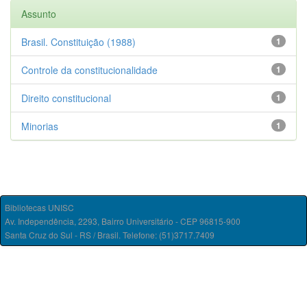
Assunto
Brasil. Constituição (1988)
1
Controle da constitucionalidade
1
Direito constitucional
1
Minorias
1
Bibliotecas UNISC
Av. Independência, 2293, Bairro Universitário - CEP 96815-900
Santa Cruz do Sul - RS / Brasil. Telefone: (51)3717.7409