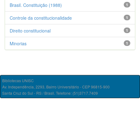
Brasil. Constituição (1988)
1
Controle da constitucionalidade
1
Direito constitucional
1
Minorias
1
Bibliotecas UNISC
Av. Independência, 2293, Bairro Universitário - CEP 96815-900
Santa Cruz do Sul - RS / Brasil. Telefone: (51)3717.7409