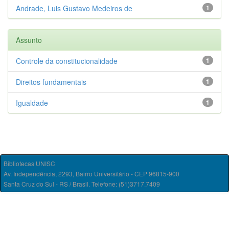
Andrade, Luis Gustavo Medeiros de
1
Assunto
Controle da constitucionalidade
1
Direitos fundamentais
1
Igualdade
1
Bibliotecas UNISC
Av. Independência, 2293, Bairro Universitário - CEP 96815-900
Santa Cruz do Sul - RS / Brasil. Telefone: (51)3717.7409