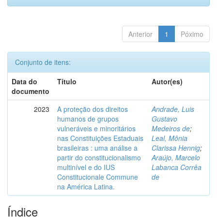
Anterior
1
Póximo
Conjunto de itens:
Data do
Título
Autor(es)
documento
2023
A proteção dos direitos
Andrade, Luis
humanos de grupos
Gustavo
vulneráveis e minoritários
Medeiros de
;
nas Constituições Estaduais
Leal, Mônia
brasileiras : uma análise a
Clarissa Hennig
;
partir do constitucionalismo
Araújo, Marcelo
multinível e do IUS
Labanca Corrêa
Constitucionale Commune
de
na América Latina.
Índice