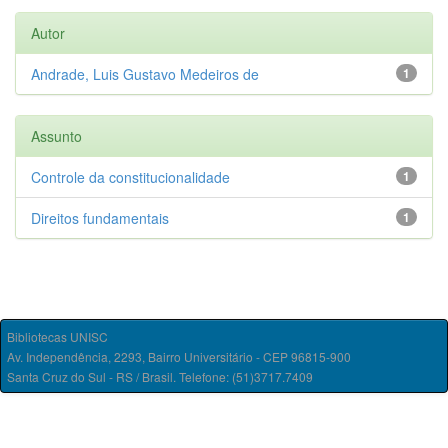
Autor
Andrade, Luis Gustavo Medeiros de
1
Assunto
Controle da constitucionalidade
1
Direitos fundamentais
1
Bibliotecas UNISC
Av. Independência, 2293, Bairro Universitário - CEP 96815-900
Santa Cruz do Sul - RS / Brasil. Telefone: (51)3717.7409