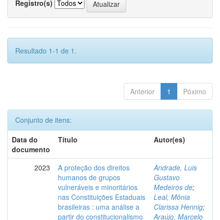
Registro(s)
Resultado 1-1 de 1.
Anterior
1
Póximo
Conjunto de itens:
Data do
Título
Autor(es)
documento
2023
A proteção dos direitos
Andrade, Luis
humanos de grupos
Gustavo
vulneráveis e minoritários
Medeiros de
;
nas Constituições Estaduais
Leal, Mônia
brasileiras : uma análise a
Clarissa Hennig
;
partir do constitucionalismo
Araújo, Marcelo