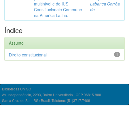
multinível e do IUS
Labanca Corrêa
Constitucionale Commune
de
na América Latina.
Índice
Assunto
Direito constitucional
1
Bibliotecas UNISC
Av. Independência, 2293, Bairro Universitário - CEP 96815-900
Santa Cruz do Sul - RS / Brasil. Telefone: (51)3717.7409