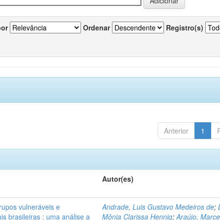
por
Ordenar
Registro(s)
Anterior
1
Autor(es)
rupos vulneráveis e
Andrade, Luis Gustavo Medeiros de
;
is brasileiras : uma análise a
Mônia Clarissa Hennig
;
Araújo, Marce