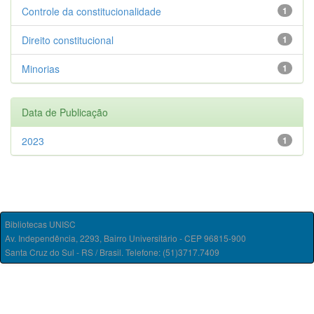
Controle da constitucionalidade
1
Direito constitucional
1
Minorias
1
Data de Publicação
2023
1
Bibliotecas UNISC
Av. Independência, 2293, Bairro Universitário - CEP 96815-900
Santa Cruz do Sul - RS / Brasil. Telefone: (51)3717.7409