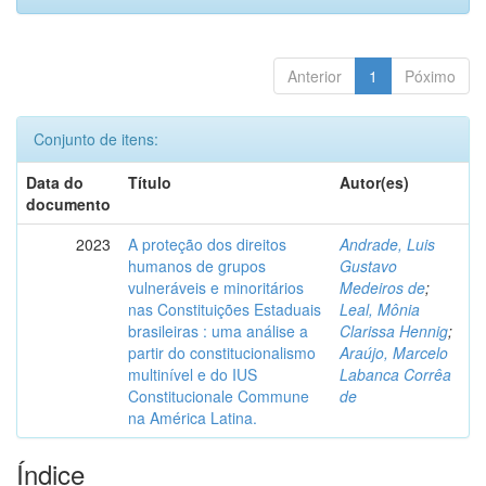
Anterior
1
Póximo
Conjunto de itens:
Data do
Título
Autor(es)
documento
2023
A proteção dos direitos
Andrade, Luis
humanos de grupos
Gustavo
vulneráveis e minoritários
Medeiros de
;
nas Constituições Estaduais
Leal, Mônia
brasileiras : uma análise a
Clarissa Hennig
;
partir do constitucionalismo
Araújo, Marcelo
multinível e do IUS
Labanca Corrêa
Constitucionale Commune
de
na América Latina.
Índice