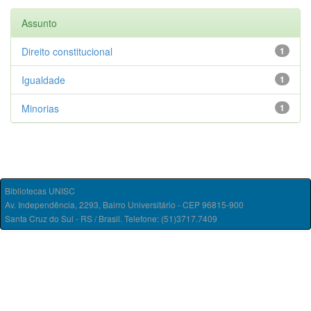
Assunto
Direito constitucional
1
Igualdade
1
Minorias
1
Bibliotecas UNISC
Av. Independência, 2293, Bairro Universitário - CEP 96815-900
Santa Cruz do Sul - RS / Brasil. Telefone: (51)3717.7409