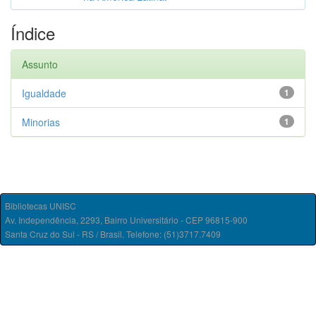
Índice
Assunto
Igualdade
1
Minorias
1
Bibliotecas UNISC
Av. Independência, 2293, Bairro Universitário - CEP 96815-900
Santa Cruz do Sul - RS / Brasil. Telefone: (51)3717.7409