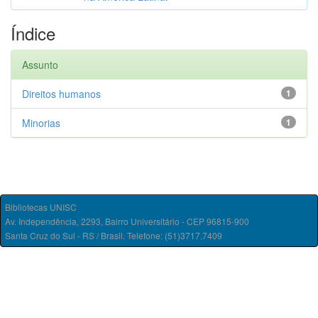
Índice
Assunto
Direitos humanos
1
Minorias
1
Bibliotecas UNISC
Av. Independência, 2293, Bairro Universitário - CEP 96815-900
Santa Cruz do Sul - RS / Brasil. Telefone: (51)3717.7409