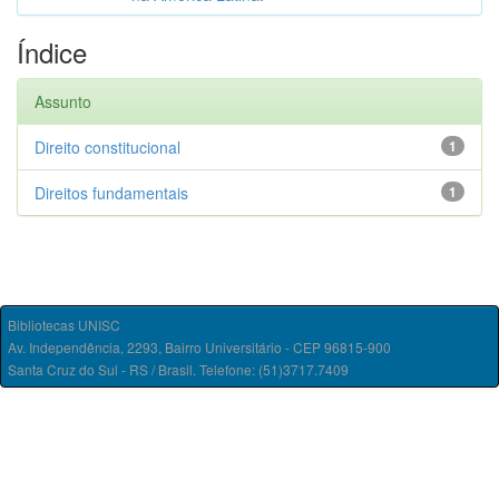
Índice
Assunto
Direito constitucional
1
Direitos fundamentais
1
Bibliotecas UNISC
Av. Independência, 2293, Bairro Universitário - CEP 96815-900
Santa Cruz do Sul - RS / Brasil. Telefone: (51)3717.7409