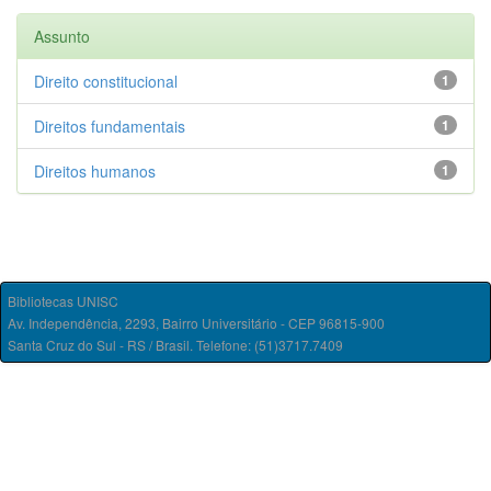
Assunto
Direito constitucional
1
Direitos fundamentais
1
Direitos humanos
1
Bibliotecas UNISC
Av. Independência, 2293, Bairro Universitário - CEP 96815-900
Santa Cruz do Sul - RS / Brasil. Telefone: (51)3717.7409