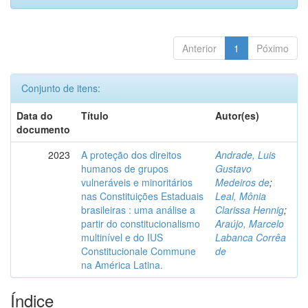
Anterior
1
Póximo
Conjunto de itens:
Data do
Título
Autor(es)
documento
2023
A proteção dos direitos
Andrade, Luis
humanos de grupos
Gustavo
vulneráveis e minoritários
Medeiros de
;
nas Constituições Estaduais
Leal, Mônia
brasileiras : uma análise a
Clarissa Hennig
;
partir do constitucionalismo
Araújo, Marcelo
multinível e do IUS
Labanca Corrêa
Constitucionale Commune
de
na América Latina.
Índice