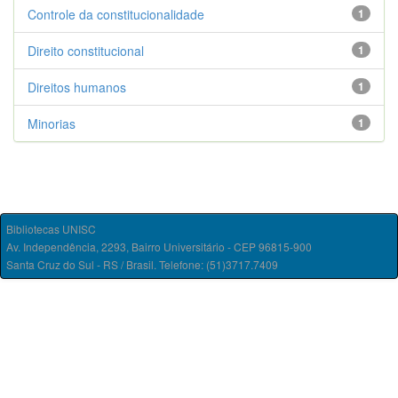
Controle da constitucionalidade
1
Direito constitucional
1
Direitos humanos
1
Minorias
1
Bibliotecas UNISC
Av. Independência, 2293, Bairro Universitário - CEP 96815-900
Santa Cruz do Sul - RS / Brasil. Telefone: (51)3717.7409