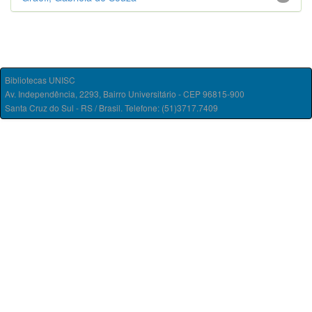
Bibliotecas UNISC
Av. Independência, 2293, Bairro Universitário - CEP 96815-900
Santa Cruz do Sul - RS / Brasil. Telefone: (51)3717.7409