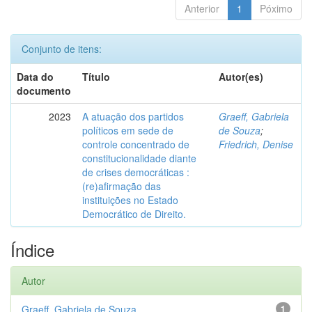
Anterior
1
Póximo
Conjunto de itens:
Data do
Título
Autor(es)
documento
2023
A atuação dos partidos
Graeff, Gabriela
políticos em sede de
de Souza
;
controle concentrado de
Friedrich, Denise
constitucionalidade diante
de crises democráticas :
(re)afirmação das
instituições no Estado
Democrático de Direito.
Índice
Autor
Graeff, Gabriela de Souza
1