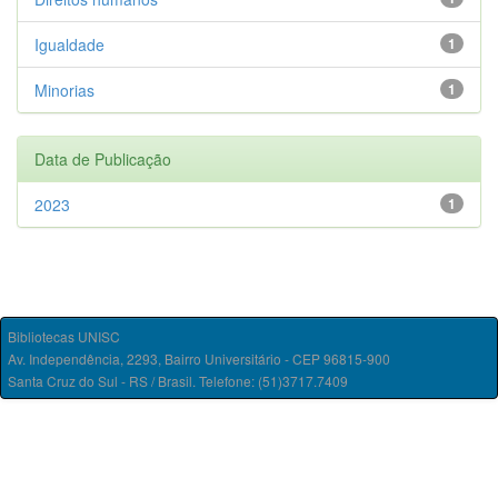
Igualdade
1
Minorias
1
Data de Publicação
2023
1
Bibliotecas UNISC
Av. Independência, 2293, Bairro Universitário - CEP 96815-900
Santa Cruz do Sul - RS / Brasil. Telefone: (51)3717.7409