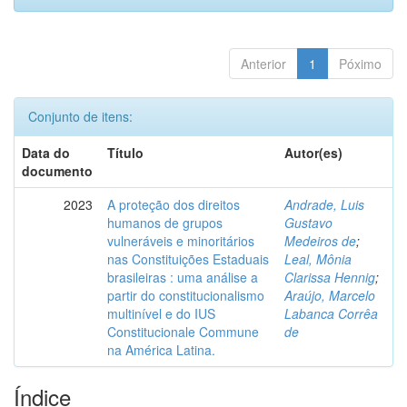
Anterior
1
Póximo
Conjunto de itens:
Data do
Título
Autor(es)
documento
2023
A proteção dos direitos
Andrade, Luis
humanos de grupos
Gustavo
vulneráveis e minoritários
Medeiros de
;
nas Constituições Estaduais
Leal, Mônia
brasileiras : uma análise a
Clarissa Hennig
;
partir do constitucionalismo
Araújo, Marcelo
multinível e do IUS
Labanca Corrêa
Constitucionale Commune
de
na América Latina.
Índice