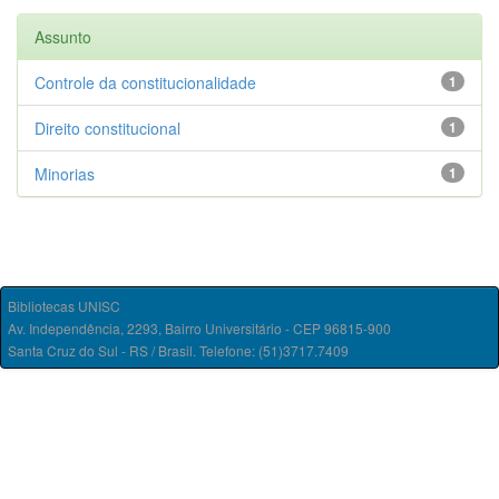
Assunto
Controle da constitucionalidade
1
Direito constitucional
1
Minorias
1
Bibliotecas UNISC
Av. Independência, 2293, Bairro Universitário - CEP 96815-900
Santa Cruz do Sul - RS / Brasil. Telefone: (51)3717.7409