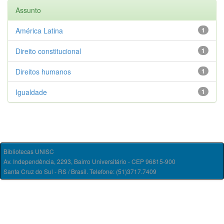
Assunto
América Latina
1
Direito constitucional
1
Direitos humanos
1
Igualdade
1
Bibliotecas UNISC
Av. Independência, 2293, Bairro Universitário - CEP 96815-900
Santa Cruz do Sul - RS / Brasil. Telefone: (51)3717.7409