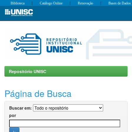
|
|
|
Biblioteca
Catálogo Online
Renovação
Bases de Dados
Skip
navigation
Repositório UNISC
Página de Busca
Buscar em:
por