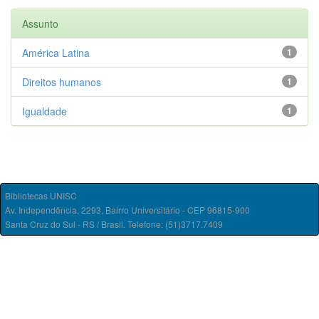
Assunto
América Latina
1
Direitos humanos
1
Igualdade
1
Bibliotecas UNISC
Av. Independência, 2293, Bairro Universitário - CEP 96815-900
Santa Cruz do Sul - RS / Brasil. Telefone: (51)3717.7409