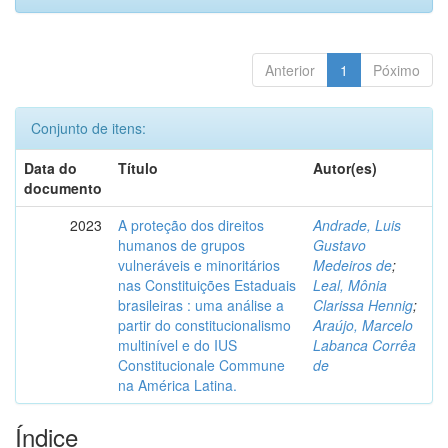
Anterior
1
Póximo
Conjunto de itens:
Data do
Título
Autor(es)
documento
2023
A proteção dos direitos
Andrade, Luis
humanos de grupos
Gustavo
vulneráveis e minoritários
Medeiros de
;
nas Constituições Estaduais
Leal, Mônia
brasileiras : uma análise a
Clarissa Hennig
;
partir do constitucionalismo
Araújo, Marcelo
multinível e do IUS
Labanca Corrêa
Constitucionale Commune
de
na América Latina.
Índice